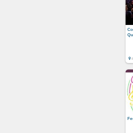
Co
Qu
Fe