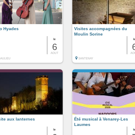
io Hyades
Visites accompagnées du
Moulin Sorine
le
l
6
AOUT
AO
SAULIEU
SANTENAY
site aux lanternes
Été musical à Venarey-Les
Laumes
le
l