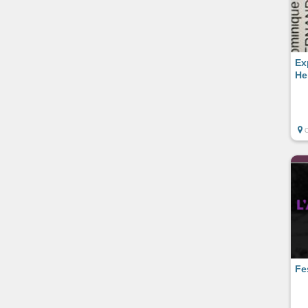
Ex
He
Fe