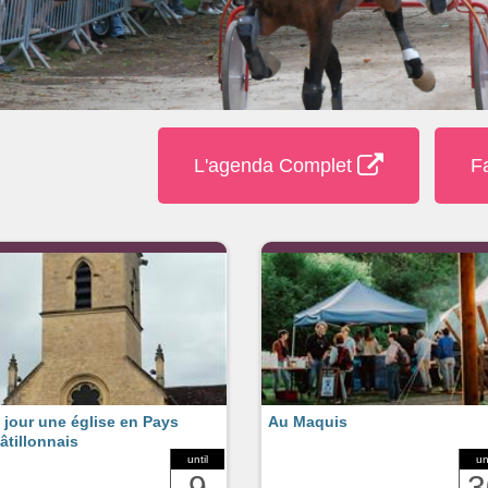
L'agenda Complet
F
 jour une église en Pays
Au Maquis
âtillonnais
until
un
9
3