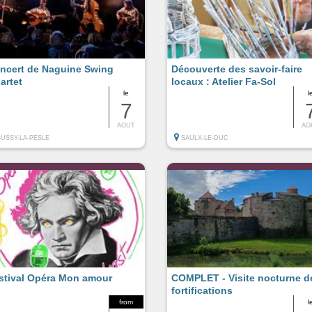
ncert de Naguine Swing
Découverte des savoir-faire
artet
locaux : Atelier Fa-Sol
le
l
7
AOUT
AO
BUSSY-LA-PESLE
SAULX-LE-DUC
stival Opéra Mon amour
COMPLET - Visite nocturne d
fortifications
from
l