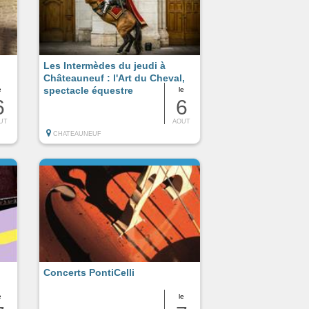
Les Intermèdes du jeudi à
Châteauneuf : l'Art du Cheval,
spectacle équestre
e
le
6
6
UT
AOUT
CHATEAUNEUF
Concerts PontiCelli
e
le