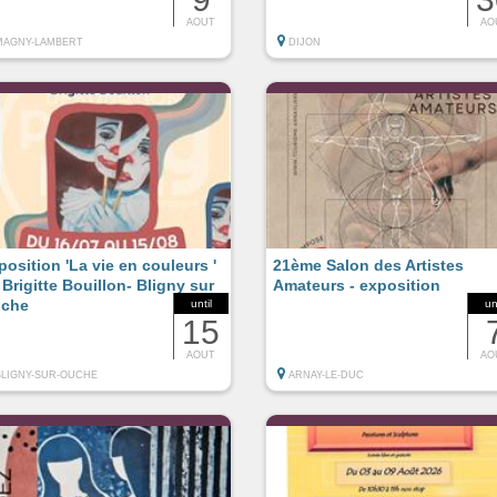
AOUT
AO
MAGNY-LAMBERT
DIJON
position 'La vie en couleurs '
21ème Salon des Artistes
 Brigitte Bouillon- Bligny sur
Amateurs - exposition
che
until
un
15
AOUT
AO
BLIGNY-SUR-OUCHE
ARNAY-LE-DUC