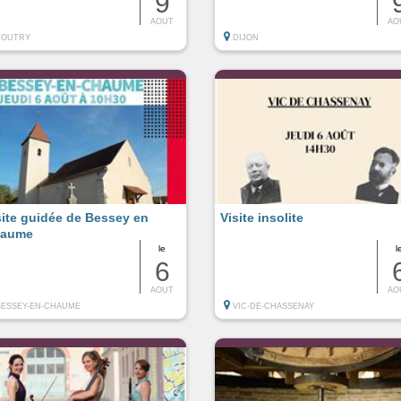
9
AOUT
AO
TOUTRY
DIJON
site guidée de Bessey en
Visite insolite
aume
le
l
6
AOUT
AO
BESSEY-EN-CHAUME
VIC-DE-CHASSENAY