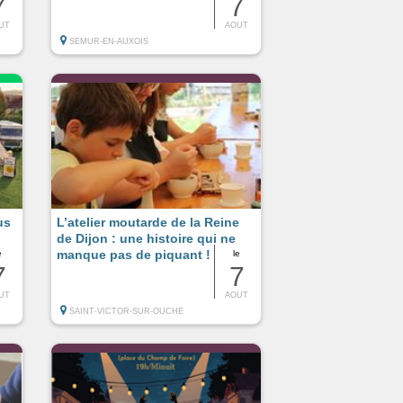
7
7
UT
AOUT
SEMUR-EN-AUXOIS
us
L’atelier moutarde de la Reine
de Dijon : une histoire qui ne
manque pas de piquant !
e
le
7
7
UT
AOUT
SAINT-VICTOR-SUR-OUCHE