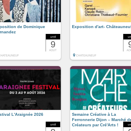
position de Dominique
Exposition d'art- Châteauneu
rnandez
until
un
9
AOUT
AO
CHATEAUNEUF
CHATEAUNEUF
stival L'Araignée 2026
Semaine Créative à La
Ferronnerie Dijon – Marché d
Créateurs par Cré'Arts !
until
un