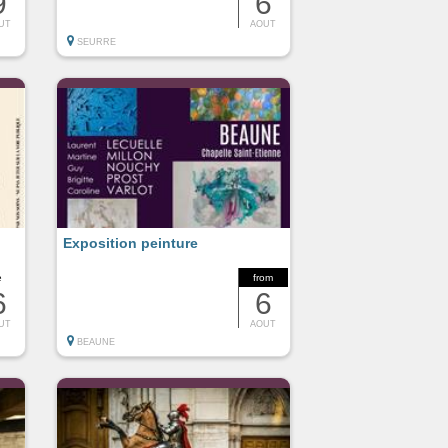
9
6
UT
AOUT
SEURRE
Exposition peinture
e
from
6
6
UT
AOUT
BEAUNE