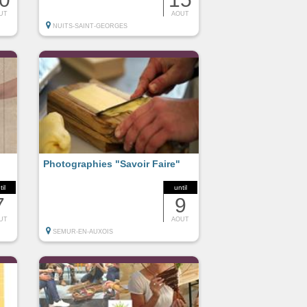
UT
AOUT
NUITS-SAINT-GEORGES
Photographies "Savoir Faire"
til
until
7
9
UT
AOUT
SEMUR-EN-AUXOIS