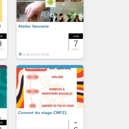
f
Atelier Vannerie
til
until
9
7
UT
AOUT
ALISE-SAINTE-REINE
Concert du stage CMF21
e
til
le