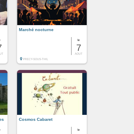
Marché nocturne
e
le
7
7
UT
AOUT
PRECY-SOUS-THIL
es
Cosmos Cabaret
e
le