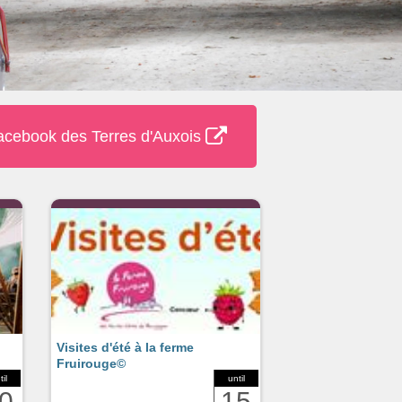
acebook des Terres d'Auxois
Visites d'été à la ferme
Fruirouge©
til
until
0
15