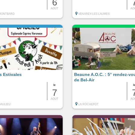
6
AOUT
AO
MONTBARD
VENAREY-LES-LAUMES
s Estivales
Beaune A.O.C. : 5° rendez-vo
de Bel-Air
le
l
7
AOUT
AO
SAULIEU
LA ROCHEPOT